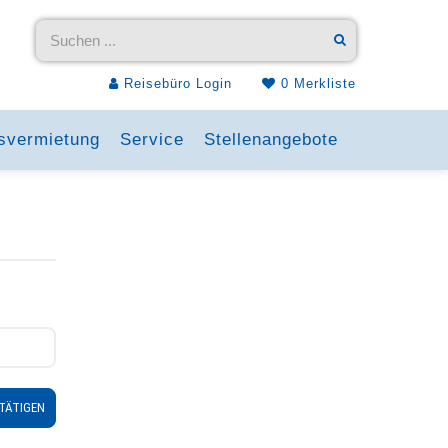
Reisebüro Login
0
Merkliste
svermietung
Service
Stellenangebote