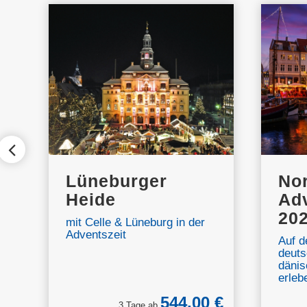
Lüneburger
No
Heide
Adv
20
mit Celle & Lüneburg in der
Adventszeit
Auf d
deuts
dänis
erleb
 €
544,00 €
3 Tage ab