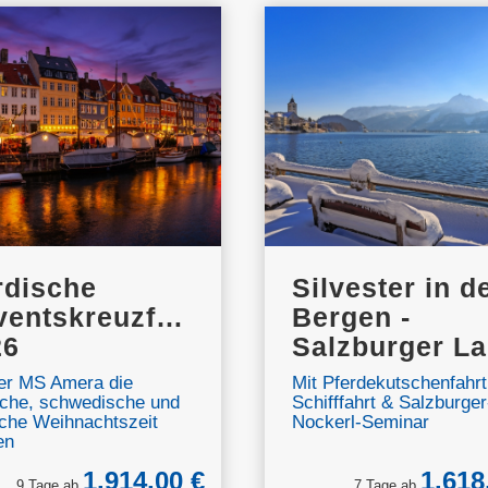
rdische
Silvester in d
entskreuzfahrt
Bergen -
26
Salzburger L
er MS Amera die
Mit Pferdekutschenfahrt
che, schwedische und
Schifffahrt & Salzburger
che Weihnachtszeit
Nockerl-Seminar
en
1.914,00 €
1.618
9 Tage ab
7 Tage ab