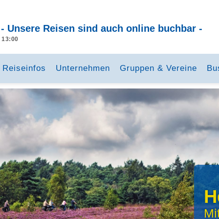
 - Unsere Reisen sind auch online buchbar -
- 13:00
Reiseinfos
Unternehmen
Gruppen & Vereine
Bu
H
Mi