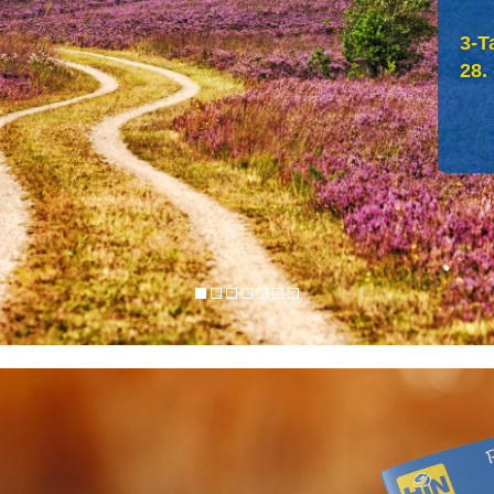
3-T
28.