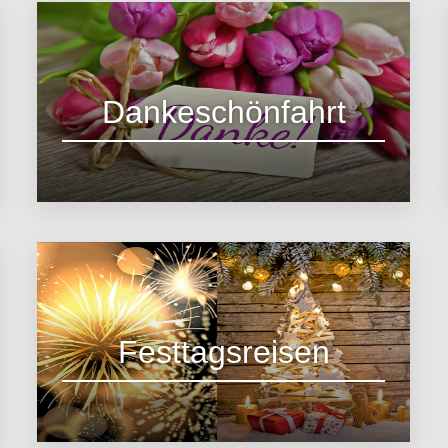
Dankeschönfahrt
Zum Angebot
Festtagsreisen
zu den Angeboten