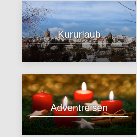
Kururlaub
zum Angebot
Adventreisen
zu den Angeboten