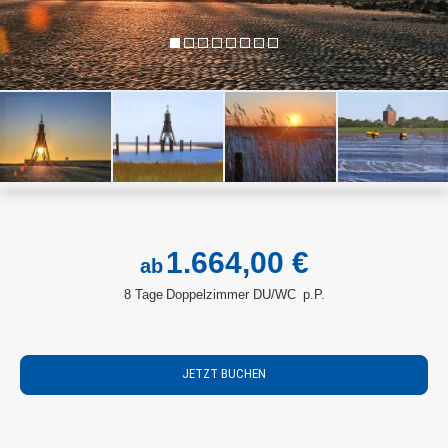
1.664,00 €
ab
8 Tage
Doppelzimmer DU/WC
p.P.
JETZT BUCHEN