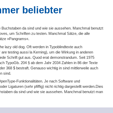
mmer beliebter
lle Buchstaben da sind und wie sie aussehen. Manchmal benutzt
es, um Schriften zu testen. Manchmal Sätze, die alle
Sätze »Pangrams«.
he lazy old dog. Oft werden in Typoblindtexte auch
re testing aussi la Kerning), um die Wirkung in anderen
 jede Schrift gut aus. Quod erat demonstrandum. Seit 1975
ach TypoGb. 204 § ab dem Jahr 2034 Zahlen in 86 der Texte
oder 368 $ bestraft. Genauso wichtig in sind mittlerweile auch
n sind.
 OpenType-Funktionalitäten. Je nach Software und
er Ligaturen (sehr pfiffig) nicht richtig dargestellt werden.Dies
uchstaben da sind und wie sie aussehen. Manchmal benutzt man