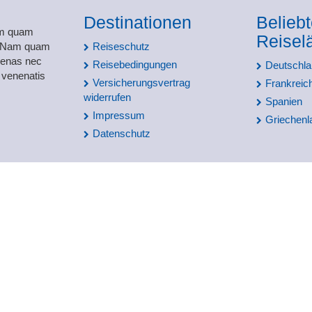
Destinationen
Belieb
em quam
Reisel
m. Nam quam
Reiseschutz
ecenas nec
Reisebedingungen
Deutschl
o venenatis
Versicherungsvertrag
Frankreic
widerrufen
Spanien
Impressum
Griechenl
Datenschutz