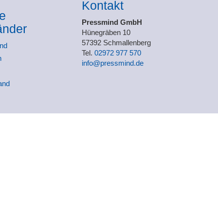
Kontakt
te
Pressmind GmbH
änder
Hünegräben 10
57392 Schmallenberg
and
Tel.
02972 977 570
h
info@pressmind.de
and