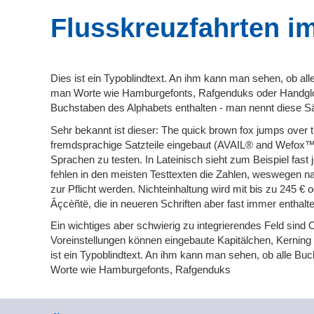
Flusskreuzfahrten i
Dies ist ein Typoblindtext. An ihm kann man sehen, ob a
man Worte wie Hamburgefonts, Rafgenduks oder Handglov
Buchstaben des Alphabets enthalten - man nennt diese 
Sehr bekannt ist dieser: The quick brown fox jumps over t
fremdsprachige Satzteile eingebaut (AVAIL® and Wefox™ a
Sprachen zu testen. In Lateinisch sieht zum Beispiel fast
fehlen in den meisten Testtexten die Zahlen, weswegen n
zur Pflicht werden. Nichteinhaltung wird mit bis zu 245 € 
Âçcèñtë, die in neueren Schriften aber fast immer enthalte
Ein wichtiges aber schwierig zu integrierendes Feld sind
Voreinstellungen können eingebaute Kapitälchen, Kerning od
ist ein Typoblindtext. An ihm kann man sehen, ob alle B
Worte wie Hamburgefonts, Rafgenduks